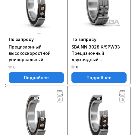
По запросу
По запросу
Прецизионный
SBA NN 3028 K/SPW33
высокоскоростной
Прецизионный
универсальный
двухрядный
однорядный
цилиндрический
0
0
радиально-упорный
роликоподшипник типа
Подробнее
Подробнее
шарикоподшипник типа
NN с коническим
E с бесконтактными
отверстием и
уплотнениями с обеих
элементами для
сторон S7212 CDGA/P4A
повторного смазывания