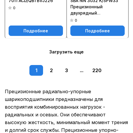
7011 ACD/QBTBVJ226
SBA NN 3032 K/SPW33
Прецизионный
0
двухрядный
цилиндрический
0
роликоподшипник типа
Подробнее
Подробнее
NN с коническим
отверстием и
элементами для
повторного смазывания
Загрузить еще
1
2
3
...
220
Прецизионные радиально-упорные
шарикоподшипники предназначены для
восприятия комбинированных нагрузок -
радиальных и осевых. Они обеспечивают
высокую жесткость, минимальный момент трения
и долгий срок службы. Прецизионные упорно-