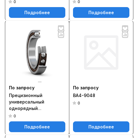
радиальный
цилиндрический
0
0
шарикоподшипник
роликоподшипник типа
Подробнее
Подробнее
NN с коническим
отверстием и
элементами для
повторного смазывания
По запросу
По запросу
Прецизионный
BA4-9048
универсальный
0
однорядный
радиально-упорный
0
шарикоподшипник
Подробнее
Подробнее
повышенной
грузоподъёмности 7205