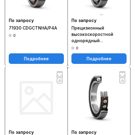
По запросу
По запросу
71930 CDGCTNHA/P4A
Прецизионный
высокоскоростной
0
однорядный
радиально-упорный
0
шарикоподшипник типа
Подробнее
Подробнее
E с углом контакта 15°
7011 CE/P4AGMM2
По запросу
По запросу