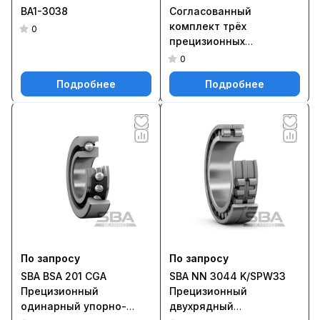
BA1-3038
Согласованный
комплект трёх
0
прецизионных
радиально-упорных
0
подшипников S7028
Подробнее
Подробнее
ACD/P4ATBTA
По запросу
По запросу
SBA BSA 201 CGA
SBA NN 3044 K/SPW33
Прецизионный
Прецизионный
одинарный упорно-
двухрядный