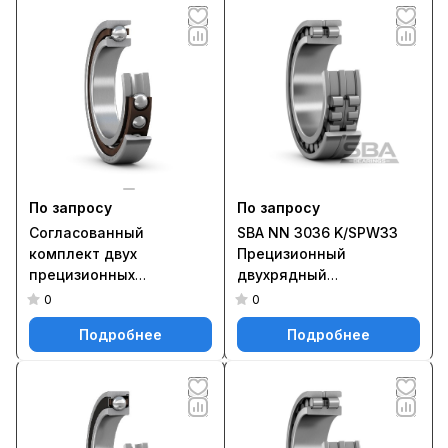
ACDGA/P4A
По запросу
По запросу
Согласованный
SBA NN 3036 K/SPW33
комплект двух
Прецизионный
прецизионных
двухрядный
однорядных
цилиндрический
0
0
радиально-упорных
роликоподшипник типа
Подробнее
Подробнее
шарикоподшипников
NN с коническим
типа D повышенной
отверстием и
грузоподъёмности
элементами для
71907 ACD/P4ADGA
повторного смазывания