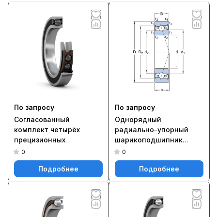
По запросу
По запросу
Согласованный
Однорядный
комплект четырёх
радиально-упорный
прецизионных
шарикоподшипник
радиально-упорных
S71914 CB/P4A
0
0
подшипников S71916
Подробнее
Подробнее
ACD/HCPA9AQBCC