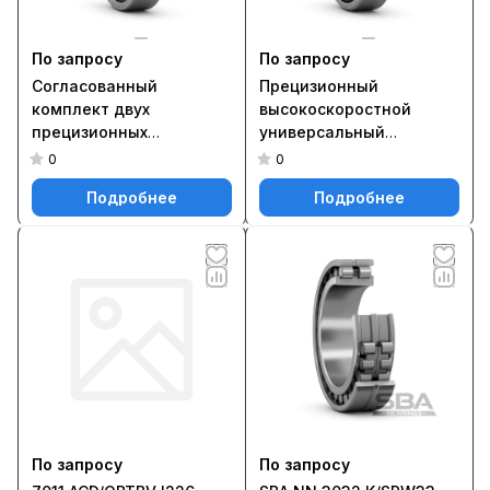
По запросу
По запросу
Согласованный
Прецизионный
комплект двух
высокоскоростной
прецизионных
универсальный
однорядных
однорядный
0
0
радиально-упорных
радиально-упорный
Подробнее
Подробнее
шарикоподшипников
шарикоподшипник типа
типа D повышенной
E с бесконтактными
грузоподъёмности
уплотнениями с обеих
71805 ACD/P4DT
сторон S7020
ACEGA/P4A
По запросу
По запросу