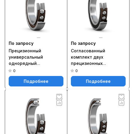
По запросу
По запросу
Прецизионный
Согласованный
универсальный
комплект двух
однорядный
прецизионных
радиально-упорный
однорядных
0
0
шарикоподшипник
радиально-упорных
Подробнее
Подробнее
повышенной
шарикоподшипников
грузоподъёмности 71919
типа D повышенной
CDGC/P4A
грузоподъёмности с
уплотнениями S7010
ACD/P4ADBB