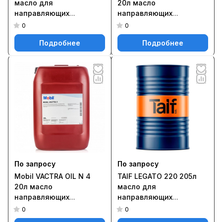
масло для
20л масло
направляющих
направляющих
скольжения
скольжения
0
0
Подробнее
Подробнее
По запросу
По запросу
Mobil VACTRA OIL N 4
TAIF LEGATO 220 205л
20л масло
масло для
направляющих
направляющих
скольжения
скольжения
0
0