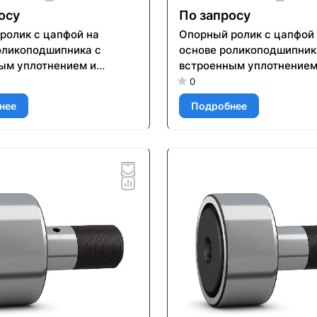
осу
По запросу
ролик с цапфой на
Опорный ролик с цапфой
оликоподшипника с
основе роликоподшипник
ым уплотнением и
встроенным уплотнением
ми для повторного
элементами для повторн
0
ия KR 19 PP
смазывания KR 32 PPX
нее
Подробнее