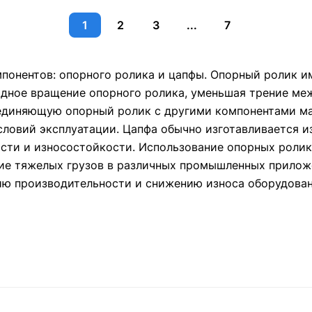
1
2
3
...
7
мпонентов: опорного ролика и цапфы. Опорный ролик 
бодное вращение опорного ролика, уменьшая трение м
оединяющую опорный ролик с другими компонентами м
словий эксплуатации. Цапфа обычно изготавливается 
сти и износостойкости. Использование опорных ролик
е тяжелых грузов в различных промышленных приложен
ию производительности и снижению износа оборудован