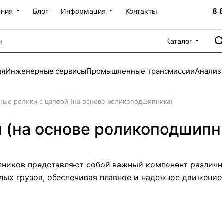
8 
ания
Блог
Информация
Контакты
Каталог
ия
Инженерные сервисы
Промышленные трансмиссии
Анализ
ные ролики с цапфой (на основе роликоподшипника)
 (на основе роликоподшипн
пников представляют собой важный компонент различ
ых грузов, обеспечивая плавное и надежное движение