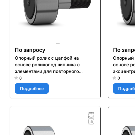
По запросу
По запр
Опорный ролик с цапфой на
Опорный 
основе роликоподшипника с
основе р
элементами для повторного
эксцентр
смазывания KR 32
встроенн
0
0
элемента
Подробнее
Подроб
смазыван