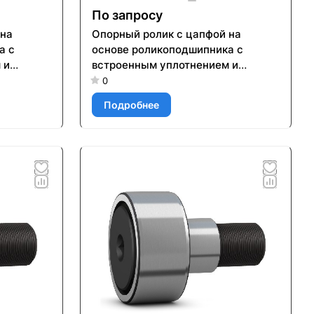
По запросу
 на
Опорный ролик с цапфой на
а с
основе роликоподшипника с
 и
встроенным уплотнением и
ого
элементами для повторного
0
смазывания KR 19 PPX
Подробнее