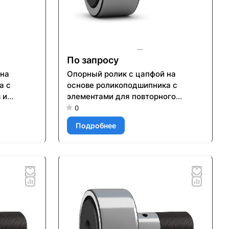
По запросу
 на
Опорный ролик с цапфой на
а с
основе роликоподшипника с
 и
элементами для повторного
ого
смазывания KR 52
0
Подробнее