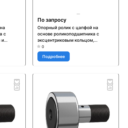
По запросу
 на
Опорный ролик с цапфой на
а с
основе роликоподшипника с
 и
эксцентриковым кольцом,
ого
встроенным уплотнением и
0
элементами для повторного
Подробнее
смазывания KRE 80 PP