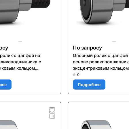
осу
По запросу
ролик с цапфой на
Опорный ролик с цапфой
оликоподшипника с
основе роликоподшипник
иковым кольцом,
эксцентриковым кольцом
ым уплотнением и
встроенным уплотнением
0
ми для повторного
элементами для повторн
нее
Подробнее
ия KRE 90 PPA
смазывания KRE 72 PP