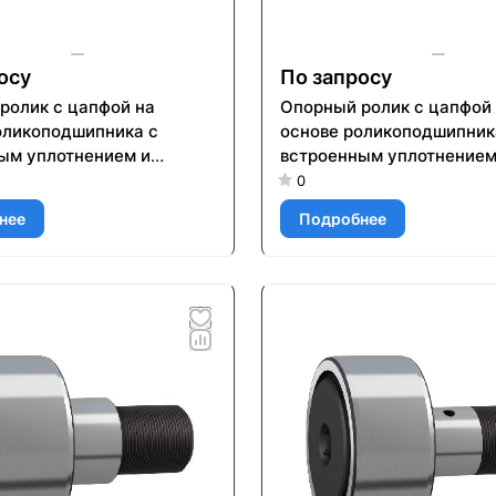
осу
По запросу
ролик с цапфой на
Опорный ролик с цапфой
оликоподшипника с
основе роликоподшипник
ым уплотнением и
встроенным уплотнением
ми для повторного
элементами для повторн
0
ия KR 90 PP
смазывания KRV 16 PP
нее
Подробнее