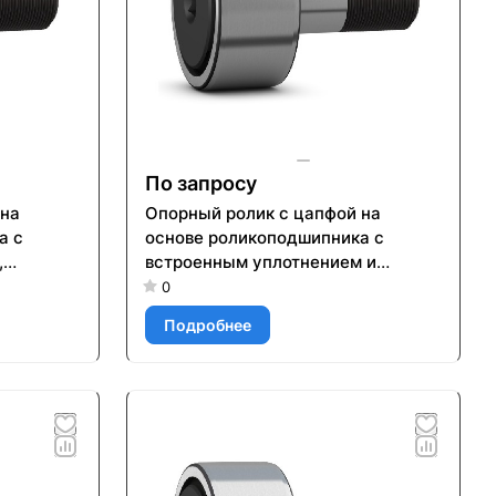
По запросу
 на
Опорный ролик с цапфой на
а с
основе роликоподшипника с
,
встроенным уплотнением и
 и
элементами для повторного
0
ого
смазывания KR 80 PP
Подробнее