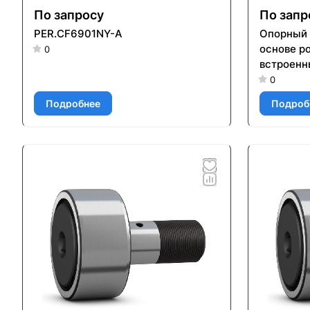
По запросу
По запр
PER.CF6901NY-A
Опорный 
основе р
0
встроенн
элемента
0
смазыван
Подробнее
Подроб