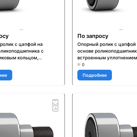
осу
По запросу
ролик с цапфой на
Опорный ролик с цапфой
оликоподшипника с
основе роликоподшипник
иковым кольцом,
встроенным уплотнением
ым уплотнением и
элементами для повторн
0
ми для повторного
смазывания KR 35 PP
нее
Подробнее
ия KRVE 90 PPA