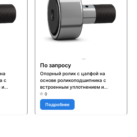
По запросу
 на
Опорный ролик с цапфой на
а с
основе роликоподшипника с
 и
встроенным уплотнением и
ого
элементами для повторного
0
смазывания KR 40 PP
Подробнее