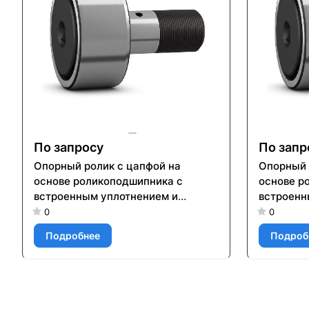
По запросу
По запр
Опорный ролик с цапфой на
Опорный 
основе роликоподшипника с
основе р
встроенным уплотнением и
встроенн
элементами для повторного
элемента
0
0
смазывания KR 47 PP
смазыван
Подробнее
Подроб