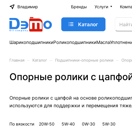
Владимир
Бренды
Услуги
Комп
Каталог
Шарикоподшипники
Роликоподшипники
Масла
Уплотнен
–
–
–
Главная
Каталог
Подшипники-опорные ролики
Опор
Опорные ролики с цапфой
Опорные ролики с цапфой на основе роликоподши
используются для поддержки и перемещения тяжел
По вязкости
20W-50
5W-40
0W-30
5W-30