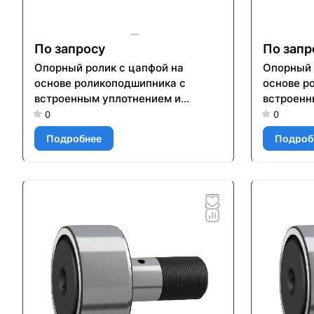
По запросу
По запр
Опорный ролик с цапфой на
Опорный 
основе роликоподшипника с
основе р
встроенным уплотнением и
встроенн
элементами для повторного
элемента
0
0
смазывания KR 52 PP
смазыван
Подробнее
Подроб