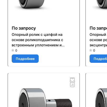
По запросу
По запр
Опорный ролик с цапфой на
Опорный 
основе роликоподшипника с
основе р
встроенным уплотнением и
эксцентр
элементами для повторного
встроенн
0
0
смазывания KR 80 PPXA
элемента
Подробнее
Подроб
смазыван