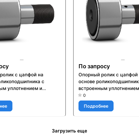
осу
По запросу
ролик с цапфой на
Опорный ролик с цапфой
оликоподшипника с
основе роликоподшипник
ым уплотнением и
встроенным уплотнением
ми для повторного
элементами для повторн
0
ия KR 16 PPX
смазывания KRV 62 PP
нее
Подробнее
Загрузить еще