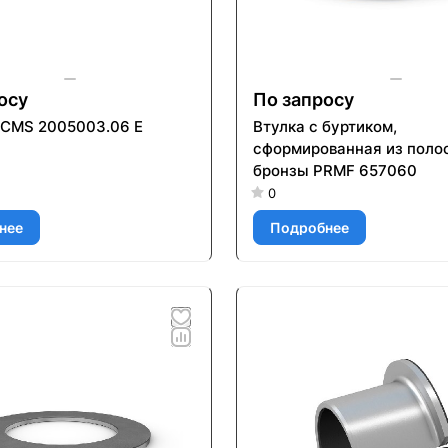
осу
По запросу
CMS 2005003.06 E
Втулка с буртиком,
сформированная из поло
бронзы PRMF 657060
0
нее
Подробнее