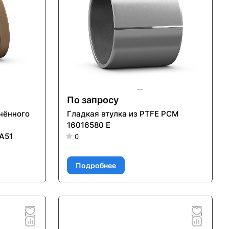
По запросу
ечённого
Гладкая втулка из PTFE PCM
16016580 E
A51
0
Подробнее