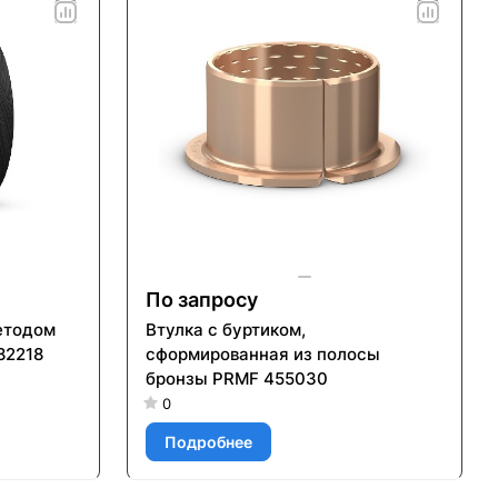
По запросу
етодом
Втулка с буртиком,
82218
сформированная из полосы
бронзы PRMF 455030
0
Подробнее