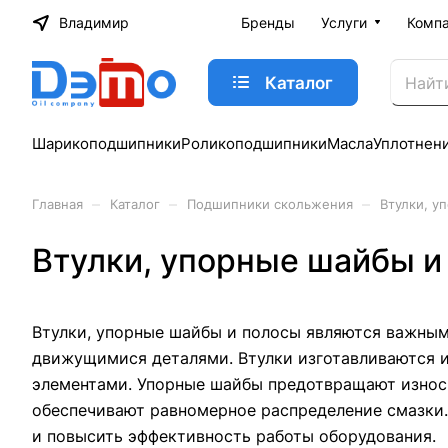
Владимир
Бренды
Услуги
Комп
Каталог
Шарикоподшипники
Роликоподшипники
Масла
Уплотнен
–
–
–
Главная
Каталог
Подшипники скольжения
Втулки, у
Втулки, упорные шайбы и
Втулки, упорные шайбы и полосы являются важны
движущимися деталями. Втулки изготавливаются 
элементами. Упорные шайбы предотвращают износ
обеспечивают равномерное распределение смазки.
и повысить эффективность работы оборудования.