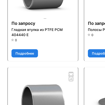
По запросу
По запр
Гладкая втулка из PTFE PCM
Полосы P
404440 E
0
0
Подробнее
Подроб