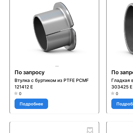
По запросу
По запр
Втулка с буртиком из PTFE PCMF
Гладкая 
121412 E
303425 E
0
0
Подробнее
Подроб