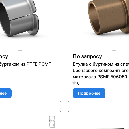
осу
По запросу
 буртиком из PTFE PCMF
Втулка с буртиком из сп
бронзового композитного
материала PSMF 506050 
0
нее
Подробнее