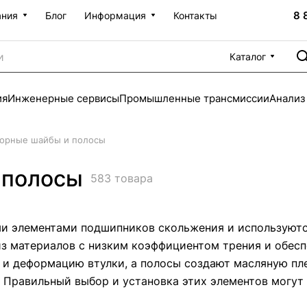
8 
ания
Блог
Информация
Контакты
Каталог
ия
Инженерные сервисы
Промышленные трансмиссии
Анализ
порные шайбы и полосы
 полосы
583 товара
ми элементами подшипников скольжения и используютс
из материалов с низким коэффициентом трения и обе
 и деформацию втулки, а полосы создают масляную п
 Правильный выбор и установка этих элементов могут