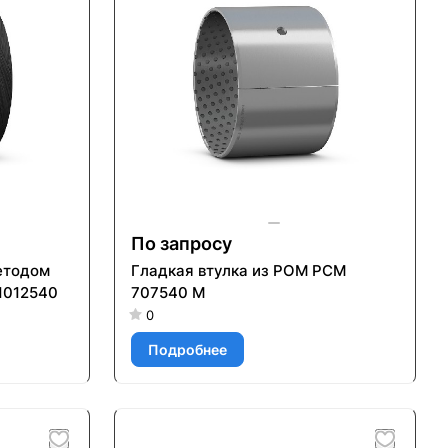
По запросу
етодом
Гладкая втулка из POM PCM
1012540
707540 M
0
Подробнее