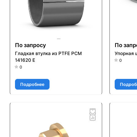
По запросу
По запр
Гладкая втулка из PTFE PCM
Упорная 
141620 E
0
0
Подробнее
Подроб