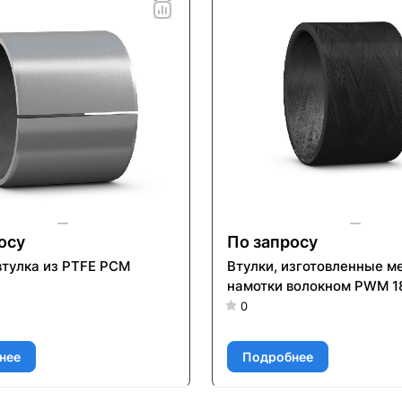
осу
По запросу
втулка из PTFE PCM
Втулки, изготовленные м
намотки волокном PWM 1
0
нее
Подробнее