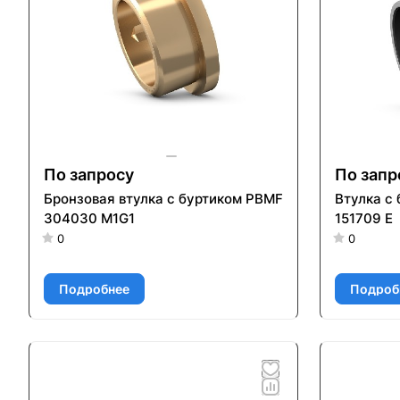
По запросу
По запр
Бронзовая втулка с буртиком PBMF
Втулка с
304030 M1G1
151709 E
0
0
Подробнее
Подроб