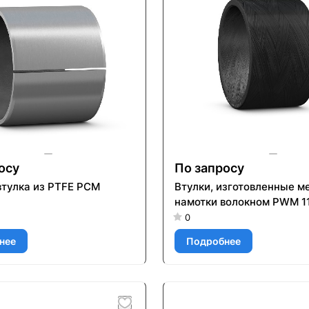
осу
По запросу
втулка из PTFE PCM
Втулки, изготовленные м
намотки волокном PWM 1
0
нее
Подробнее