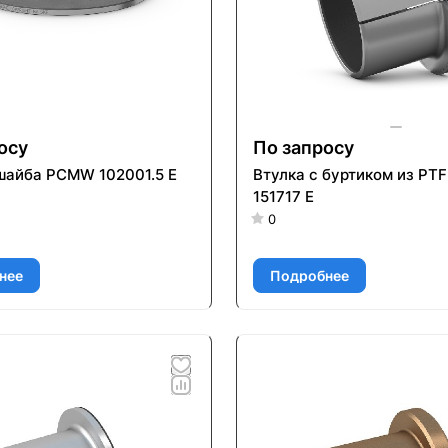
осу
По запросу
шайба PCMW 102001.5 E
Втулка с буртиком из PT
151717 E
0
нее
Подробнее